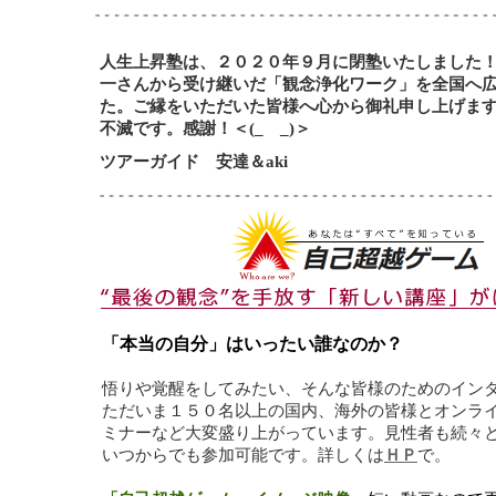
人生上昇塾は、２０２０年９月に閉塾いたしました
一さんから受け継いだ「観念浄化ワーク」を全国へ
た。ご縁をいただいた皆様へ心から御礼申し上げま
不滅です。感謝！＜(_ _)＞
ツアーガイド 安達＆aki
「本当の自分」はいったい誰なのか？
悟りや覚醒をしてみたい、そんな皆様のためのイン
ただいま１５０名以上の国内、海外の皆様とオンラ
ミナーなど大変盛り上がっています。見性者も続々
いつからでも参加可能です。詳しくは
ＨＰ
で。